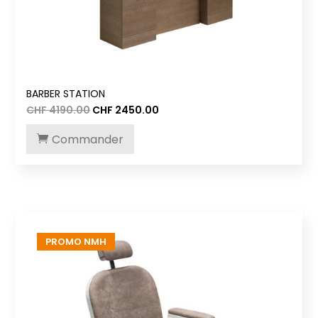
BARBER STATION
Le
Le
CHF
4190.00
CHF
2450.00
prix
prix
initial
actuel
Commander
était :
est :
CHF 4190.00.
CHF 2450.00.
PROMO NMH