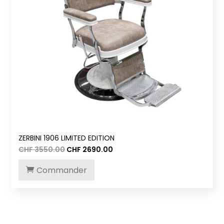
ZERBINI 1906 LIMITED EDITION
Le
Le
CHF
3550.00
CHF
2690.00
prix
prix
initial
actuel
Commander
était :
est :
CHF 3550.00.
CHF 2690.00.