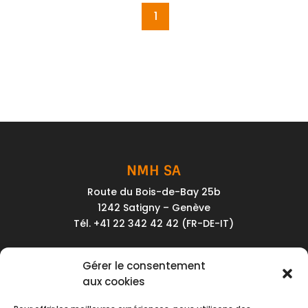
1
NMH SA
Route du Bois-de-Bay 25b
1242 Satigny – Genève
Tél. +41 22 342 42 42 (FR-DE-IT)
Service client
Gérer le consentement
Conditions générales de vente
aux cookies
Politique de confidentialité