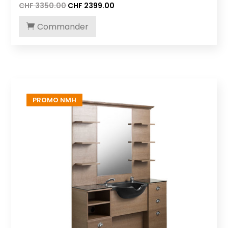
Le
Le
CHF
3350.00
CHF
2399.00
prix
prix
initial
actuel
Commander
était :
est :
CHF 3350.00.
CHF 2399.00.
PROMO NMH