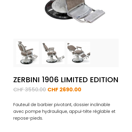
ZERBINI 1906 LIMITED EDITION
Le
Le
CHF
3550.00
CHF
2690.00
prix
prix
initial
actuel
Fauteuil de barbier pivotant, dossier inclinable
était :
est :
avec pompe hydraulique, appui-tête réglable et
CHF 3550.00.
CHF 2690.00.
repose-pieds.