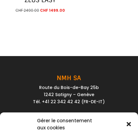
Le
Le
CHF
2490.00
CHF
1499.00
prix
prix
initial
actuel
était :
est :
CHF 2490.00.
CHF 1499.00.
NMH SA
Route du Bois-de-Bay 25b
1242 Satigny – Genève
Tél. +41 22 342 42 42 (FR-DE-IT)
Service client
Gérer le consentement
Conditions générales de vente
aux cookies
Politique de confidentialité