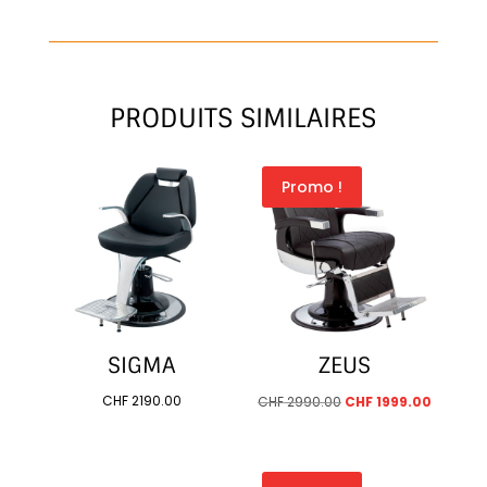
EDITION
PRODUITS SIMILAIRES
Promo !
SIGMA
ZEUS
Le
Le
CHF
2190.00
CHF
2990.00
CHF
1999.00
prix
prix
initial
actuel
était :
est :