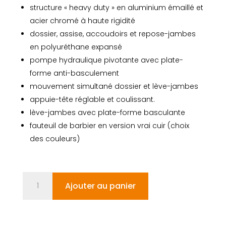
structure « heavy duty » en aluminium émaillé et
acier chromé à haute rigidité
dossier, assise, accoudoirs et repose-jambes
en polyuréthane expansé
pompe hydraulique pivotante avec plate-
forme anti-basculement
mouvement simultané dossier et lève-jambes
appuie-tête réglable et coulissant.
lève-jambes avec plate-forme basculante
fauteuil de barbier en version vrai cuir (choix
des couleurs)
quantité
Ajouter au panier
de
ZERBINI
1906
LIMITED