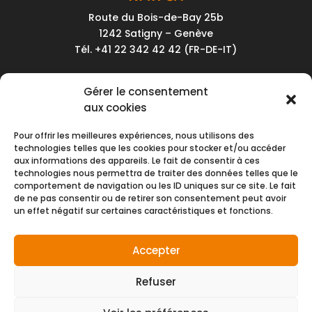
Route du Bois-de-Bay 25b
1242 Satigny – Genève
Tél. +41 22 342 42 42 (FR-DE-IT)
Service client
Gérer le consentement
Conditions générales de vente
aux cookies
Politique de confidentialité
Pour offrir les meilleures expériences, nous utilisons des
Impressum
technologies telles que les cookies pour stocker et/ou accéder
aux informations des appareils. Le fait de consentir à ces
Nous contacter
technologies nous permettra de traiter des données telles que le
comportement de navigation ou les ID uniques sur ce site. Le fait
de ne pas consentir ou de retirer son consentement peut avoir
Moyens de paiement
un effet négatif sur certaines caractéristiques et fonctions.
Accepter
Refuser