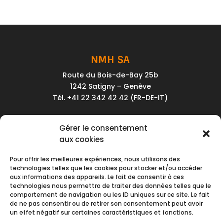
NMH SA
Route du Bois-de-Bay 25b
1242 Satigny – Genève
Tél. +41 22 342 42 42 (FR-DE-IT)
Service client
Gérer le consentement
Conditions générales de vente
aux cookies
Politique de confidentialité
Pour offrir les meilleures expériences, nous utilisons des
Impressum
technologies telles que les cookies pour stocker et/ou accéder
aux informations des appareils. Le fait de consentir à ces
Nous contacter
technologies nous permettra de traiter des données telles que le
comportement de navigation ou les ID uniques sur ce site. Le fait
de ne pas consentir ou de retirer son consentement peut avoir
Moyens de paiement
un effet négatif sur certaines caractéristiques et fonctions.