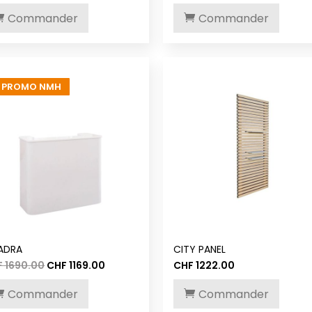
Commander
Commander
PROMO NMH
ADRA
CITY PANEL
Le
Le
F
1690.00
CHF
1169.00
CHF
1222.00
prix
prix
initial
actuel
Commander
Commander
était :
est :