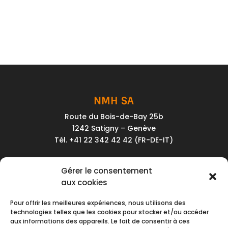
NMH SA
Route du Bois-de-Bay 25b
1242 Satigny – Genève
Tél. +41 22 342 42 42 (FR-DE-IT)
Service client
Gérer le consentement
Conditions générales de vente
aux cookies
Politique de confidentialité
Pour offrir les meilleures expériences, nous utilisons des
Impressum
technologies telles que les cookies pour stocker et/ou accéder
aux informations des appareils. Le fait de consentir à ces
Nous contacter