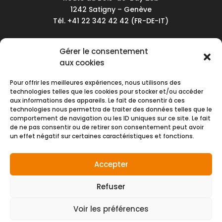
1242 Satigny – Genève
Tél. +41 22 342 42 42 (FR-DE-IT)
Service client
Gérer le consentement
Conditions générales de vente
aux cookies
Politique de confidentialité
Pour offrir les meilleures expériences, nous utilisons des
Impressum
technologies telles que les cookies pour stocker et/ou accéder
aux informations des appareils. Le fait de consentir à ces
Nous contacter
technologies nous permettra de traiter des données telles que le
comportement de navigation ou les ID uniques sur ce site. Le fait
de ne pas consentir ou de retirer son consentement peut avoir
Moyens de paiement
un effet négatif sur certaines caractéristiques et fonctions.
Accepter
Refuser
Voir les préférences
© NMH SA 2026 | Tous droits réservés