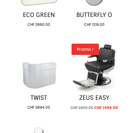
ECO GREEN
BUTTERFLY O
CHF
3990.00
CHF
1219.00
Promo !
TWIST
ZEUS EASY
Le
Le
CHF
3894.00
CHF
2490.00
CHF
1499.00
prix
prix
initial
actuel
était :
est :