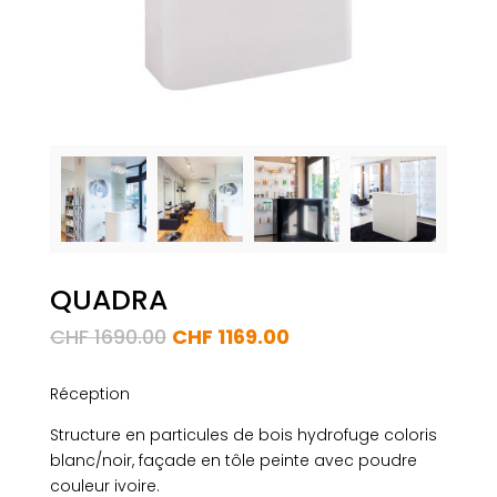
QUADRA
Le
Le
CHF
1690.00
CHF
1169.00
prix
prix
initial
actuel
Réception
était :
est :
Structure en particules de bois hydrofuge coloris
CHF 1690.00.
CHF 1169.00.
blanc/noir, façade en tôle peinte avec poudre
couleur ivoire.