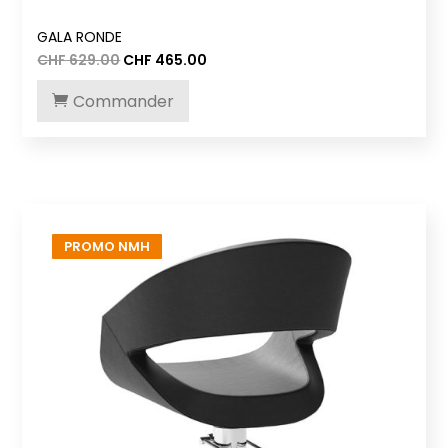
GALA RONDE
Le
Le
CHF
629.00
CHF
465.00
prix
prix
initial
actuel
Commander
était :
est :
CHF 629.00.
CHF 465.00.
PROMO NMH