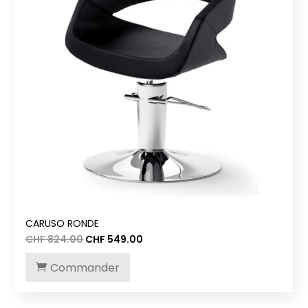
CARUSO RONDE
Le
Le
CHF
824.00
CHF
549.00
prix
prix
initial
actuel
Commander
était :
est :
CHF 824.00.
CHF 549.00.