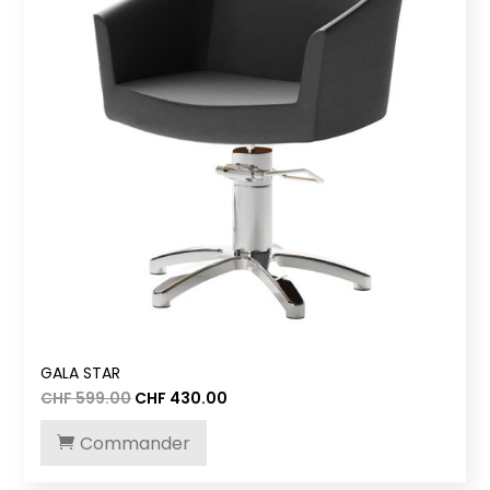
GALA STAR
Le
Le
CHF
599.00
CHF
430.00
prix
prix
initial
actuel
Commander
était :
est :
CHF 599.00.
CHF 430.00.