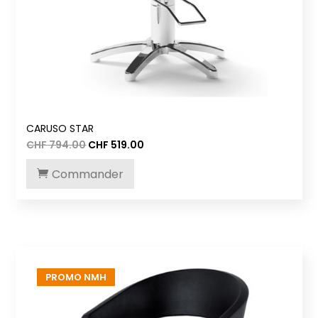
CARUSO STAR
Le
Le
CHF
794.00
CHF
519.00
prix
prix
initial
actuel
Commander
était :
est :
CHF 794.00.
CHF 519.00.
PROMO NMH