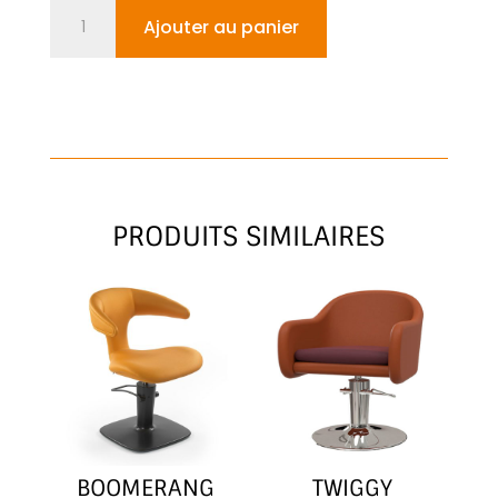
quantité
Ajouter au panier
de
MONIQUE
STAR
COLOR
PRODUITS SIMILAIRES
BOOMERANG
TWIGGY