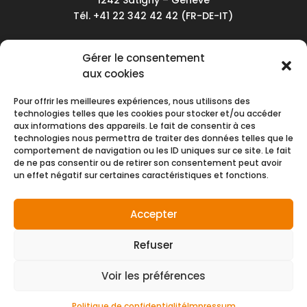
1242 Satigny – Genève
Tél. +41 22 342 42 42 (FR-DE-IT)
Service client
Gérer le consentement
Conditions générales de vente
aux cookies
Politique de confidentialité
Pour offrir les meilleures expériences, nous utilisons des
Impressum
technologies telles que les cookies pour stocker et/ou accéder
aux informations des appareils. Le fait de consentir à ces
Nous contacter
technologies nous permettra de traiter des données telles que le
comportement de navigation ou les ID uniques sur ce site. Le fait
de ne pas consentir ou de retirer son consentement peut avoir
Moyens de paiement
un effet négatif sur certaines caractéristiques et fonctions.
Accepter
Refuser
Voir les préférences
© NMH SA 2026 | Tous droits réservés
créé par
Politique de confidentialité
Impressum