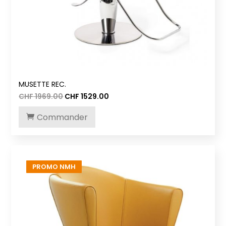
MUSETTE REC.
Le
Le
CHF
1969.00
CHF
1529.00
prix
prix
initial
actuel
Commander
était :
est :
CHF 1969.00.
CHF 1529.00.
PROMO NMH