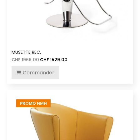
MUSETTE REC.
Le
Le
CHF
1969.00
CHF
1529.00
prix
prix
initial
actuel
Commander
était :
est :
CHF 1969.00.
CHF 1529.00.
PROMO NMH