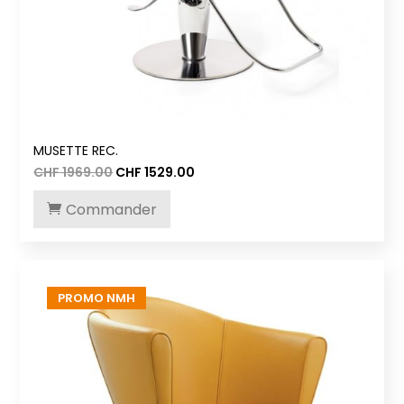
MUSETTE REC.
Le
Le
CHF
1969.00
CHF
1529.00
prix
prix
initial
actuel
Commander
était :
est :
CHF 1969.00.
CHF 1529.00.
PROMO NMH