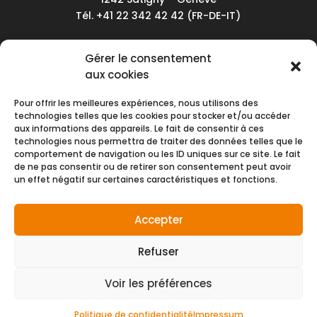
Tél. +41 22 342 42 42 (FR-DE-IT)
Service client
Gérer le consentement
Conditions générales de vente
aux cookies
Politique de confidentialité
Pour offrir les meilleures expériences, nous utilisons des
Impressum
technologies telles que les cookies pour stocker et/ou accéder
aux informations des appareils. Le fait de consentir à ces
Nous contacter
technologies nous permettra de traiter des données telles que le
comportement de navigation ou les ID uniques sur ce site. Le fait
de ne pas consentir ou de retirer son consentement peut avoir
Moyens de paiement
un effet négatif sur certaines caractéristiques et fonctions.
Accepter
Refuser
Voir les préférences
© NMH SA 2026 | Tous droits réservés
créé par
Politique de confidentialité
Impressum