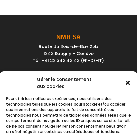
NMH SA
Route du Bois-de-Bay 25b
1242 Satigny – Genève
Tél. +41 22 342 42 42 (FR-DE-IT)
Service client
Gérer le consentement
Conditions générales de vente
aux cookies
Politique de confidentialité
Pour offrir les meilleures expériences, nous utilisons des
Impressum
technologies telles que les cookies pour stocker et/ou accéder
aux informations des appareils. Le fait de consentir à ces
Nous contacter
technologies nous permettra de traiter des données telles que le
comportement de navigation ou les ID uniques sur ce site. Le fait
de ne pas consentir ou de retirer son consentement peut avoir
Moyens de paiement
un effet négatif sur certaines caractéristiques et fonctions.