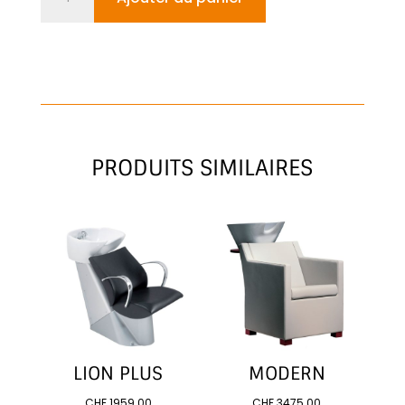
de
Heaven
avec
traitement
Shirodara
PRODUITS SIMILAIRES
LION PLUS
MODERN
CHF
1959.00
CHF
3475.00