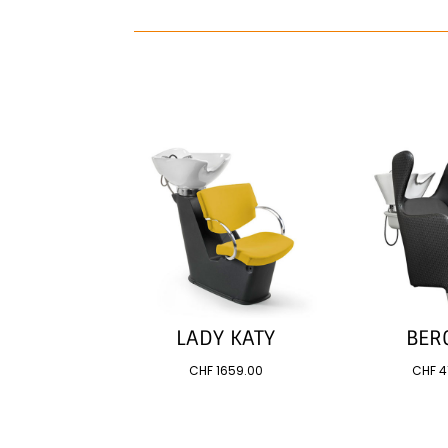
LADY KATY
BER
CHF
1659.00
CHF
4