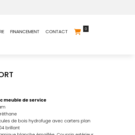
0
RE
FINANCEMENT
CONTACT
ORT
c meuble de service
eam
uréthane
cules de bois hydrofuge avec carters plan
04 brillant
amique blanche émaillée. Coussin extérieur