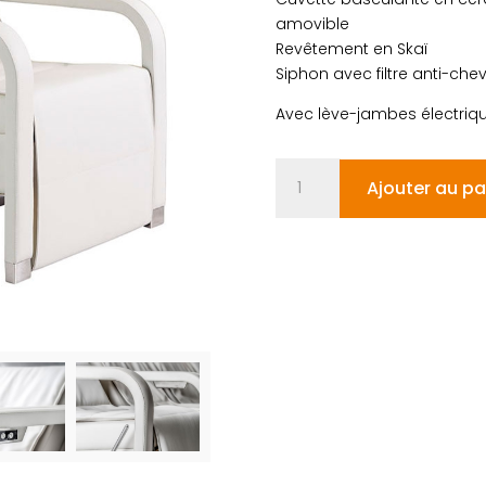
amovible
Revêtement en Skaï
Siphon avec filtre anti-che
Avec lève-jambes électriq
quantité
Ajouter au pa
de
OREGON
COMFORT