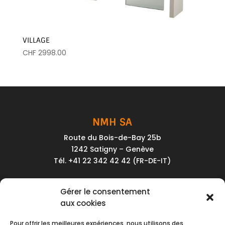
VILLAGE
CHF
2998.00
NMH SA
Route du Bois-de-Bay 25b
1242 Satigny – Genève
Tél. +41 22 342 42 42 (FR-DE-IT)
Service client
Gérer le consentement
Conditions générales de vente
aux cookies
Politique de confidentialité
Pour offrir les meilleures expériences, nous utilisons des