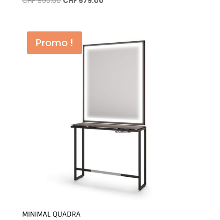
CHF
890.00
CHF
579.00
prix
prix
initial
actuel
était :
est :
Promo !
CHF 890.00.
CHF 579.00.
MINIMAL QUADRA