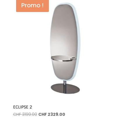
Promo !
ECLIPSE 2
Le
Le
CHF
3199.00
CHF
2329.00
prix
prix
initial
actuel