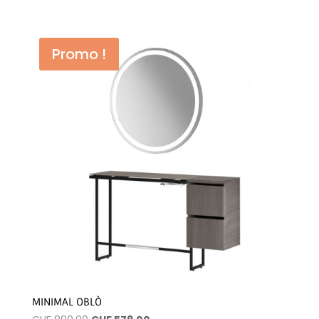
Promo !
MINIMAL OBLÒ
Le
Le