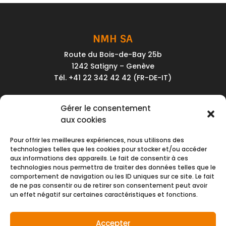
NMH SA
Route du Bois-de-Bay 25b
1242 Satigny – Genève
Tél. +41 22 342 42 42 (FR-DE-IT)
Service client
Gérer le consentement
Conditions générales de vente
aux cookies
Politique de confidentialité
Pour offrir les meilleures expériences, nous utilisons des
Impressum
technologies telles que les cookies pour stocker et/ou accéder
aux informations des appareils. Le fait de consentir à ces
Nous contacter
technologies nous permettra de traiter des données telles que le
comportement de navigation ou les ID uniques sur ce site. Le fait
de ne pas consentir ou de retirer son consentement peut avoir
Moyens de paiement
un effet négatif sur certaines caractéristiques et fonctions.
Accepter