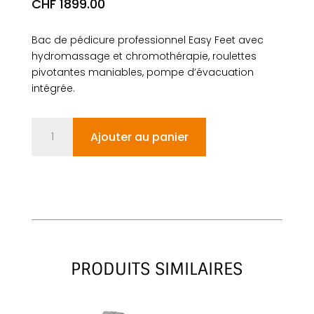
CHF
1899.00
Bac de pédicure professionnel Easy Feet avec
hydromassage et chromothérapie, roulettes
pivotantes maniables, pompe d’évacuation
intégrée.
quantité
Ajouter au panier
de
EASY
FEET
PRODUITS SIMILAIRES