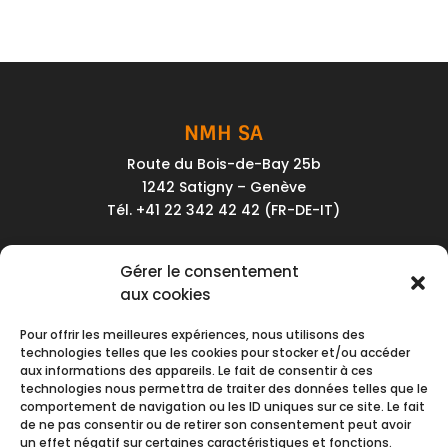
NMH SA
Route du Bois-de-Bay 25b
1242 Satigny – Genève
Tél. +41 22 342 42 42 (FR-DE-IT)
Service client
Gérer le consentement
Conditions générales de vente
aux cookies
Politique de confidentialité
Pour offrir les meilleures expériences, nous utilisons des
Impressum
technologies telles que les cookies pour stocker et/ou accéder
aux informations des appareils. Le fait de consentir à ces
Nous contacter
technologies nous permettra de traiter des données telles que le
comportement de navigation ou les ID uniques sur ce site. Le fait
de ne pas consentir ou de retirer son consentement peut avoir
Moyens de paiement
un effet négatif sur certaines caractéristiques et fonctions.