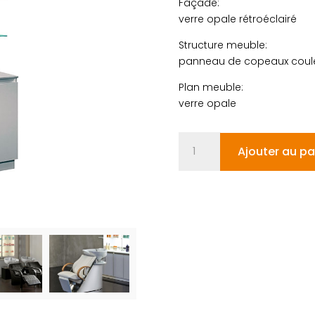
Façade:
verre opale rétroéclairé
Structure meuble:
panneau de copeaux coule
Plan meuble:
verre opale
quantité
Ajouter au pa
de
ALASKA
1