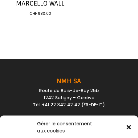
MARCELLO WALL
CHF
980.00
NMH SA
Route du Bois-de-Bay 25b
1242 Satigny – Genève
Tél. +41 22 342 42 42 (FR-DE-IT)
Service client
Gérer le consentement
Conditions générales de vente
aux cookies
Politique de confidentialité