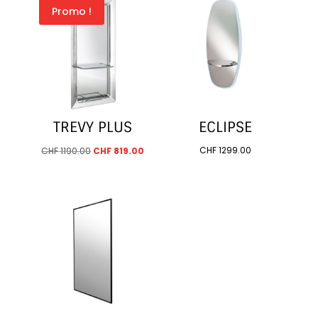
Promo !
TREVY PLUS
ECLIPSE
Le
Le
CHF
1299.00
CHF
1190.00
CHF
819.00
prix
prix
initial
actuel
était :
est :
CHF 1190.00.
CHF 819.00.