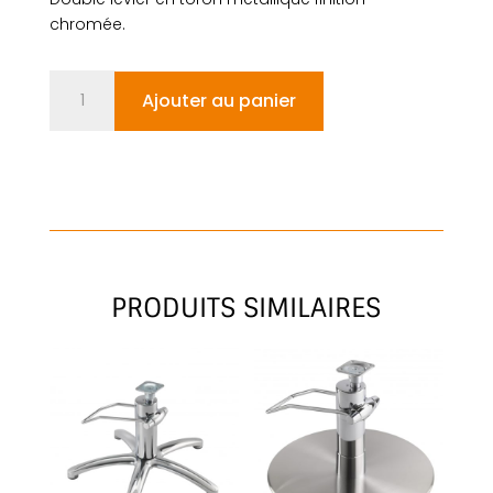
chromée.
quantité
Ajouter au panier
de
SQUARE
ALU
PRODUITS SIMILAIRES