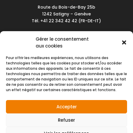
Route du Bois-de-Bay 25b
1242 Satigny – Genève
Tél. +41 22 342 42 42 (FR-DE-IT)
Service client
Gérer le consentement
Conditions générales de vente
aux cookies
Politique de confidentialité
Pour offrir les meilleures expériences, nous utilisons des
Impressum
technologies telles que les cookies pour stocker et/ou accéder
aux informations des appareils. Le fait de consentir à ces
Nous contacter
technologies nous permettra de traiter des données telles que le
comportement de navigation ou les ID uniques sur ce site. Le fait
de ne pas consentir ou de retirer son consentement peut avoir
Moyens de paiement
un effet négatif sur certaines caractéristiques et fonctions.
Accepter
Refuser