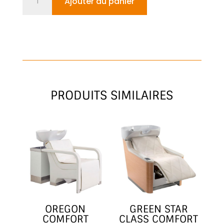
Ajouter au panier
de
MADRE
AIR
MASSAGE
PRODUITS SIMILAIRES
OREGON
GREEN STAR
COMFORT
CLASS COMFORT