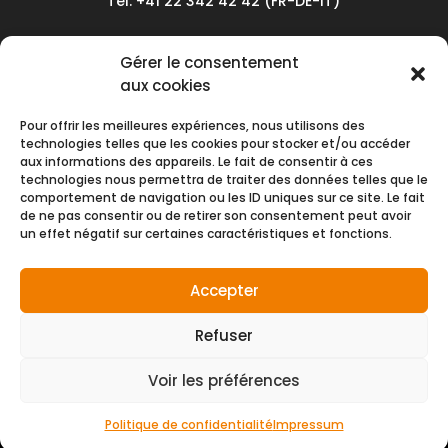
Tél. +41 22 342 42 42 (FR-DE-IT)
Service client
Gérer le consentement
Conditions générales de vente
aux cookies
Politique de confidentialité
Pour offrir les meilleures expériences, nous utilisons des
Impressum
technologies telles que les cookies pour stocker et/ou accéder
aux informations des appareils. Le fait de consentir à ces
Nous contacter
technologies nous permettra de traiter des données telles que le
comportement de navigation ou les ID uniques sur ce site. Le fait
de ne pas consentir ou de retirer son consentement peut avoir
Moyens de paiement
un effet négatif sur certaines caractéristiques et fonctions.
Accepter
Refuser
Voir les préférences
© NMH SA 2026 | Tous droits réservés
créé par
Politique de confidentialité
Impressum