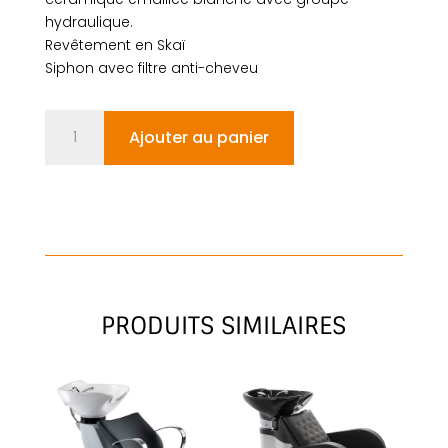
hydraulique.
Revêtement en Skaï
Siphon avec filtre anti-cheveu
quantité
Ajouter au panier
de
ECO
FUN
WASH
PRODUITS SIMILAIRES