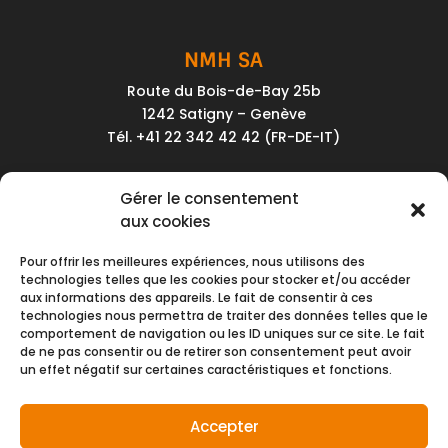
NMH SA
Route du Bois-de-Bay 25b
1242 Satigny – Genève
Tél. +41 22 342 42 42 (FR-DE-IT)
Service client
Gérer le consentement
Conditions générales de vente
aux cookies
Politique de confidentialité
Pour offrir les meilleures expériences, nous utilisons des
Impressum
technologies telles que les cookies pour stocker et/ou accéder
aux informations des appareils. Le fait de consentir à ces
Nous contacter
technologies nous permettra de traiter des données telles que le
comportement de navigation ou les ID uniques sur ce site. Le fait
de ne pas consentir ou de retirer son consentement peut avoir
Moyens de paiement
un effet négatif sur certaines caractéristiques et fonctions.
Accepter