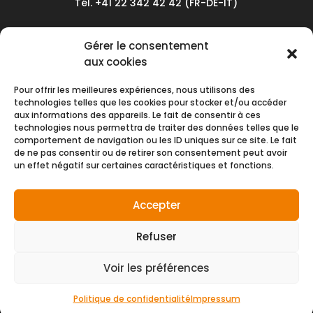
Tél. +41 22 342 42 42 (FR-DE-IT)
Service client
Gérer le consentement
Conditions générales de vente
aux cookies
Politique de confidentialité
Pour offrir les meilleures expériences, nous utilisons des
Impressum
technologies telles que les cookies pour stocker et/ou accéder
aux informations des appareils. Le fait de consentir à ces
Nous contacter
technologies nous permettra de traiter des données telles que le
comportement de navigation ou les ID uniques sur ce site. Le fait
de ne pas consentir ou de retirer son consentement peut avoir
Moyens de paiement
un effet négatif sur certaines caractéristiques et fonctions.
Accepter
Refuser
Voir les préférences
© NMH SA 2026 | Tous droits réservés
créé par
Politique de confidentialité
Impressum