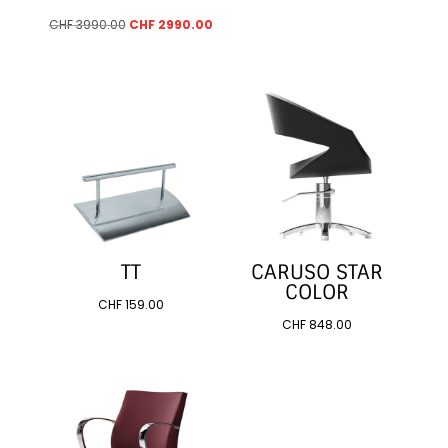
Le
Le
CHF
3990.00
CHF
2990.00
prix
prix
initial
actuel
était :
est :
CHF 3990.00.
CHF 2990.00.
TT
CARUSO STAR
COLOR
CHF
159.00
CHF
848.00