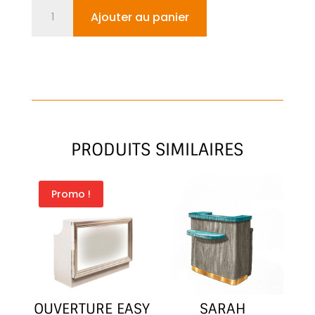
quantité
Ajouter au panier
de
PANDORA
SLIM
PRODUITS SIMILAIRES
Promo !
OUVERTURE EASY
SARAH